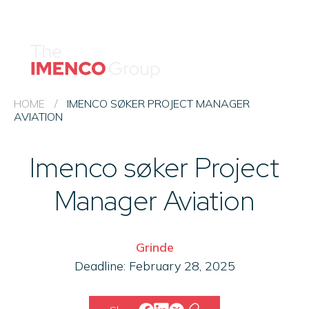
Sear
Imenco
Imenco
Group
Group
News
Career
Events
HOME
/
IMENCO SØKER PROJECT MANAGER
AVIATION
About us
Imenco søker Project
Our Companies
Contact
Manager Aviation
QHSE & ESG
Grinde
Deadline: February 28, 2025